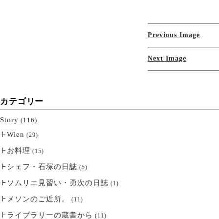
Previous Image
Next Image
カテゴリー
Story
(116)
Wien
(29)
お料理
(15)
シェフ・石塚の日誌
(5)
ソムリエ見習い・勇次の日誌
(1)
メソンのご近所。
(11)
ライブラリーの蔵書から
(11)