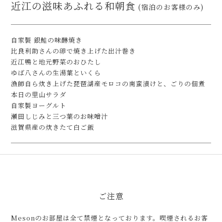
近江の滋味あふれる和朝食
(宿泊のお客様のみ)
自家製 銀鮭の味醂焼き
比良利助さんの卵で焼き上げた出汁巻き
近江鴨と地元野菜のおひたし
ゆば八さんの生湯葉といくら
漁師自ら炊き上げた琵琶湖産モロコの南蛮漬けと、ごりの佃煮
本日の里山サラダ
自家製ヨーグルト
瀬田しじみと三つ葉のお味噌汁
滋賀県産の炊きたて白ご飯
ご注意
Mesonのお部屋は全て禁煙となっております。喫煙されるお客