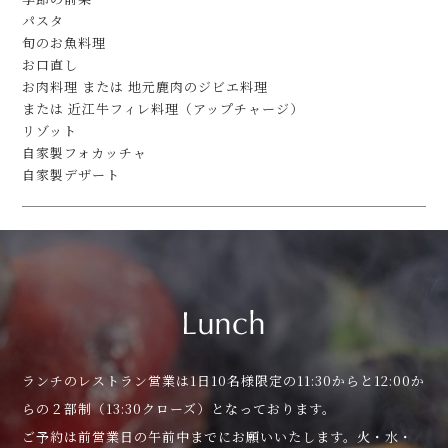
パスタ
旬のお魚料理
お口直し
お肉料理 または 地元鹿肉のジビエ料理
または 近江牛フィレ料理（アップチャージ）
リゾット
自家製フォカッチャ
自家製デザート
ランチのレストラン営業は1日10名様限定の11:30からと12:00か
らの２部制（13:30クローズ）となっております。
ご予約は前営業日の午前中までにお願いいたします。火・水・