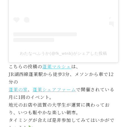
わたなべふうか(@fk_wtnb)がシェアした投稿
こちらの投稿の
蓬莱マルシェ
は、
JR湖西線蓬莱駅から徒歩3分、メソンから車で12
分の
蓬莱の家
、
蓬莱シェアファーム
で開催されている
月に1回のイベント。
地元のお店や滋賀の大学生が運営に携わってお
り、いつも賑やかな楽しい朝市。
タイミングが合えば是非参加してみてはいかがで