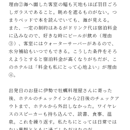
理由②海へ面した客室の幅も天地もほぼ羽目ごろ
しガラスであること。眺めを遮るものがない。つ
まりベッドで本を読んでいても、海が見える。
また、一定の制約はあるがドリンク代は宿泊料金
に込みなので、好きな時にビールが飲め（理由
③）、客室にはウォーターサーバーがあるので、
水分補給もいつでもできる。こうした条件をそろ
えようとすると宿泊料金が高くなりがちだが、こ
のホテルは「料金も私にとって心地よい」が理由
④。
出発日のお昼に伊勢で牡蠣料理屋さんに寄った
後、ホテルのチェックインから2日後のチェックア
ウトまで、ホテルから外出しなかった。ワイヤレ
スのスピーカーも持ち込んで、読書、食事、温
泉。これを繰り返す。私たちにとっては日常では
ない景観とともに過ごしただけなのだ。