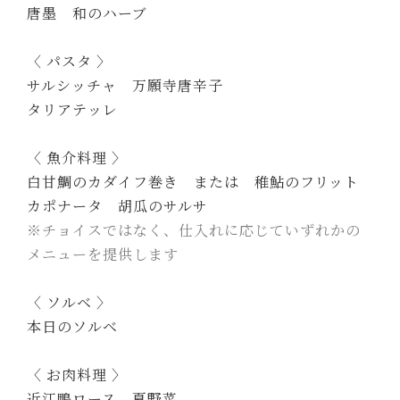
唐墨 和のハーブ
〈 パスタ 〉
サルシッチャ 万願寺唐辛子
タリアテッレ
〈 魚介料理 〉
白甘鯛のカダイフ巻き または 稚鮎のフリット
カポナータ 胡瓜のサルサ
※チョイスではなく、仕入れに応じていずれかの
メニューを提供します
〈 ソルベ 〉
本日のソルベ
〈 お肉料理 〉
近江鴨ロース 夏野菜