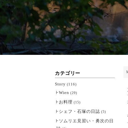
カテゴリー
Story
(116)
Wien
(29)
お料理
(15)
シェフ・石塚の日誌
(5)
ソムリエ見習い・勇次の日