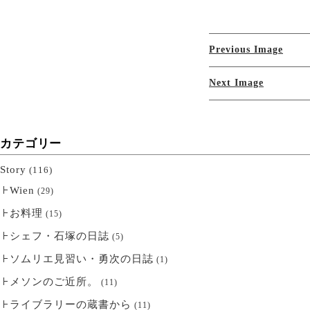
Previous Image
Next Image
カテゴリー
Story
(116)
Wien
(29)
お料理
(15)
シェフ・石塚の日誌
(5)
ソムリエ見習い・勇次の日誌
(1)
メソンのご近所。
(11)
ライブラリーの蔵書から
(11)