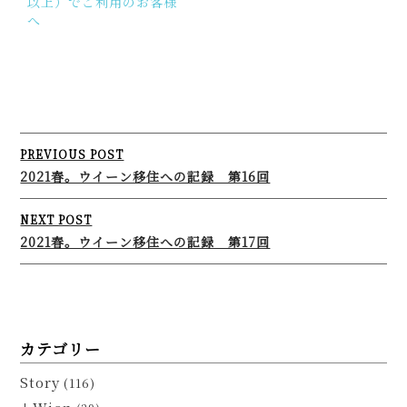
以上）でご利用のお客様
へ
Post
PREVIOUS POST
navigation
2021春。ウイーン移住への記録 第16回
NEXT POST
2021春。ウイーン移住への記録 第17回
カテゴリー
Story
(116)