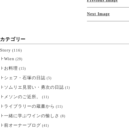
Previous Image
Next Image
カテゴリー
Story
(116)
Wien
(29)
お料理
(15)
シェフ・石塚の日誌
(5)
ソムリエ見習い・勇次の日誌
(1)
メソンのご近所。
(11)
ライブラリーの蔵書から
(11)
一緒に学ぶワインの愉しさ
(8)
前オーナーブログ
(41)