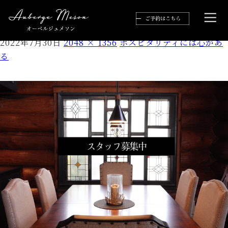
D0F2207B-FA1F-48AA-A851-1E54817FE49F
2022年7月30日
2048 × 1356
ホスピタリティには心があ
る