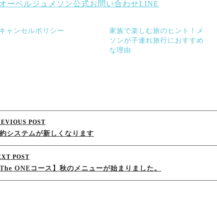
オーベルジュメソン公式お問い合わせLINE
キャンセルポリシー
家族で楽しむ旅のヒント！メ
ソンが子連れ旅行におすすめ
な理由
Post
REVIOUS POST
約システムが新しくなります
navigation
EXT POST
The ONEコース】秋のメニューが始まりました。