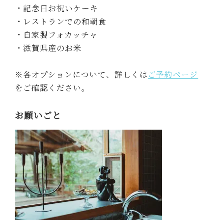
ご協力をお願いいたします。
・使用した食器や調理器具は必ずご自身でしっか
り洗ってください。
・燃えるゴミ、プラスチック、缶・ビン・ペット
ボトルの3つのゴミ箱があります。分別にご協力く
ださい。
・生ごみはお部屋に設置のポリ袋に入れ、口を縛
って燃えるゴミに捨ててください。
・すべてのお客様に静かな時間をお過ごしいただ
くため、屋外でのBBQはご遠慮ください。
おすすめの過ごし方
13:00 お買いもの
買い出し店リスト
を参考に、旬の野菜や地元の食
材を買い集める