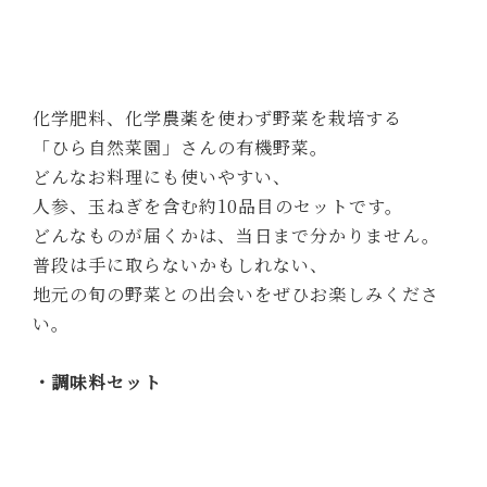
お料理をより手軽にお楽しみいただける、基本の
調味料セットをご用意いたします。
この他、旅の途中で地元のものを買い足したり、
お気に入りのものを持参したり、
ご自身でアレンジしてご用意ください。
＜内容＞
砂糖、塩、酢、醤油、料理酒、オリーブオイル、
サラダ油
ブラックペッパー、粗塩
その他
・記念日お祝いケーキ
・レストランでの和朝食
・自家製フォカッチャ