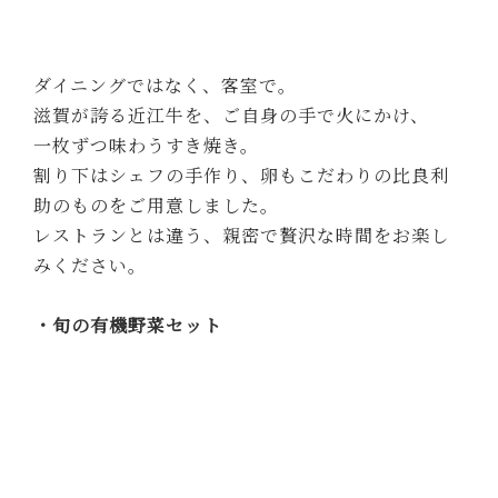
助のものをご用意しました。
レストランとは違う、親密で贅沢な時間をお楽し
みください。
・旬の有機野菜セット
化学肥料、化学農薬を使わず野菜を栽培する
「ひら自然菜園」さんの有機野菜。
どんなお料理にも使いやすい、
人参、玉ねぎを含む約10品目のセットです。
どんなものが届くかは、当日まで分かりません。
普段は手に取らないかもしれない、
地元の旬の野菜との出会いをぜひお楽しみくださ
い。
・調味料セット