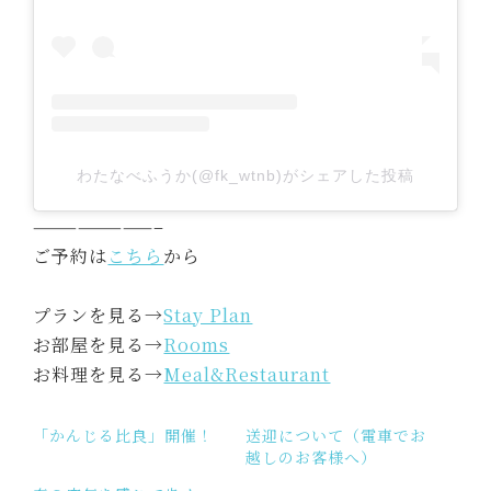
わたなべふうか(@fk_wtnb)がシェアした投稿
————————–
ご予約は
こちら
から
プランを見る→
Stay Plan
お部屋を見る→
Rooms
お料理を見る→
Meal&Restaurant
「かんじる比良」開催！
送迎について（電車でお
越しのお客様へ）