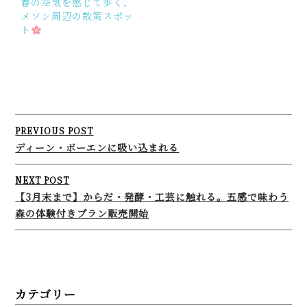
春の空気を感じて歩く、
メソン周辺の散策スポッ
ト
Post
PREVIOUS POST
navigation
ディーン・ボーエンに吸い込まれる
NEXT POST
【3月末まで】からだ・発酵・工芸に触れる。五感で味わう
森の体験付きプラン販売開始
カテゴリー