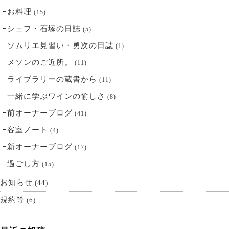
お料理
(15)
シェフ・石塚の日誌
(5)
ソムリエ見習い・勇次の日誌
(1)
メソンのご近所。
(11)
ライブラリーの蔵書から
(11)
一緒に学ぶワインの愉しさ
(8)
前オーナーブログ
(41)
客室ノート
(4)
新オーナーブログ
(17)
過ごし方
(15)
お知らせ
(44)
規約等
(6)