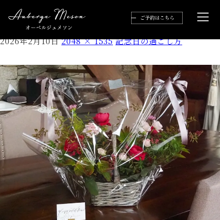
C637FDB4-7ADD-4C9E-9340-CCFCE949F8FE
2026年2月10日
2048 × 1535
記念日の過ごし方