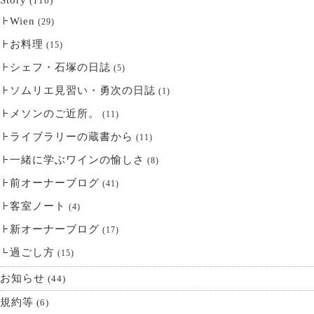
Story
(116)
Wien
(29)
お料理
(15)
シェフ・石塚の日誌
(5)
ソムリエ見習い・勇次の日誌
(1)
メソンのご近所。
(11)
ライブラリーの蔵書から
(11)
一緒に学ぶワインの愉しさ
(8)
前オーナーブログ
(41)
客室ノート
(4)
新オーナーブログ
(17)
過ごし方
(15)
お知らせ
(44)
規約等
(6)