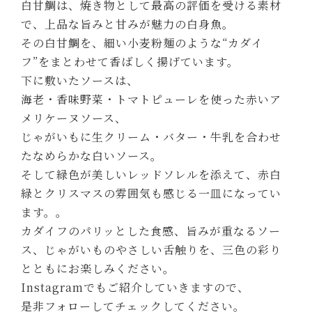
白甘鯛は、焼き物として最高の評価を受ける素材
で、上品な旨みと甘みが魅力の白身魚。
その白甘鯛を、細い小麦粉麺のような“カダイ
フ”をまとわせて香ばしく揚げています。
下に敷いたソースは、
海老・香味野菜・トマトピューレを使った赤いア
メリケーヌソース、
じゃがいもに生クリーム・バター・牛乳を合わせ
たなめらかな白いソース。
そして緑色が美しいレッドソレルを添えて、赤白
緑とクリスマスの雰囲気も感じる一皿になってい
ます。。
カダイフのパリッとした食感、旨みが重なるソー
ス、じゃがいものやさしい舌触りを、三色の彩り
とともにお楽しみください。
Instagramでもご紹介していきますので、
是非フォローしてチェックしてください。