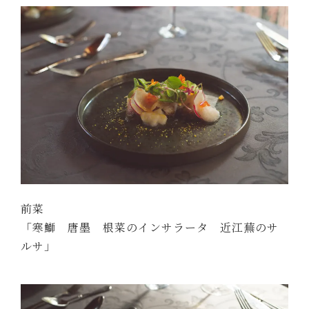
前菜
「寒鰤 唐墨 根菜のインサラータ 近江蕪のサ
ルサ」