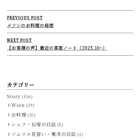
Post
PREVIOUS POST
navigation
メソンのお料理の秘密
NEXT POST
【お客様の声】最近の客室ノート（2025.10~）
カテゴリー
Story
(116)
Wien
(29)
お料理
(15)
シェフ・石塚の日誌
(5)
ソムリエ見習い・勇次の日誌
(1)