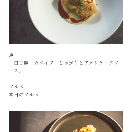
魚
「白甘鯛 カダイフ じゃが芋とアメリケーヌソ
ース」
ソルベ
本日のソルベ