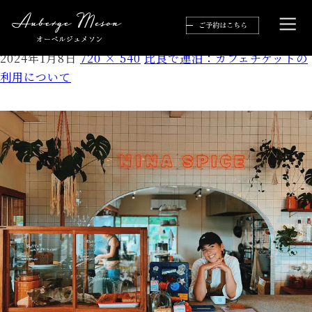
9404C7F4-BE03-42AE-8E8D-08A988A54CEB
2024年1月8日
720 × 540
比良で連泊：カフェチケットの
利用について