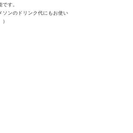
能です。
メソンのドリンク代にもお使い
。）