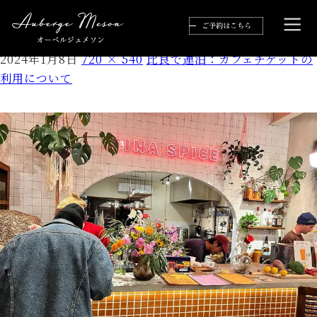
3FF3FC4D-13D1-4C83-A9B3-44558220514A
2024年1月8日
720 × 540
比良で連泊：カフェチケットの
利用について