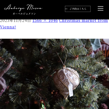
S__2220037
2023年11月24日
1566 × 1046
Christmas market from
Vienna!