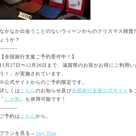
なかなか出会うことのないウィーンからのクリスマス雑貨
ょうか？
———–
【全国旅行支援ご予約受付中！】
11月27日〜12月26日まで、滋賀県のお宿がお得にご利
う！」が実施されています。
※公式サイトからのご予約限定です。
詳しくは
こちら
のお知らせ及び
全国旅行支援公式サイト
を
「
しが割
」も併用可能です！
———–
ご予約は
こちら
から。
プランを見る→
Stay Plan