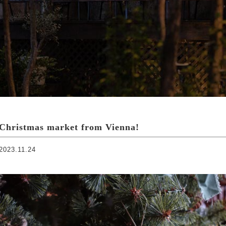
Christmas market from Vienna!
2023.11.24