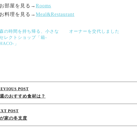
お部屋を見る→
Rooms
お料理を見る→
Meal&Restaurant
森の時間を持ち帰る、小さな
オーナーを交代しました
セレクトショップ「箱-
HACO-」
Post
REVIOUS POST
週のおすすめ食材は？
navigation
EXT POST
が家の冬支度