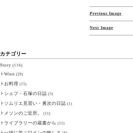
Previous Image
Next Image
カテゴリー
Story
(116)
Wien
(29)
お料理
(15)
シェフ・石塚の日誌
(5)
ソムリエ見習い・勇次の日誌
(1)
メソンのご近所。
(11)
ライブラリーの蔵書から
(11)
一緒に学ぶワインの愉しさ