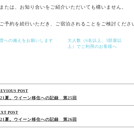
または、お知り合いをご紹介いただいても構いません。
ご予約を続行いただき、ご宿泊されることをご検討くださ
雪への備えをお願いします
大人数（6名以上、3部屋以
上）でご利用のお客様へ
Post
REVIOUS POST
021夏。ウイーン移住への記録 第25回
navigation
EXT POST
021夏。ウイーン移住への記録 第26回