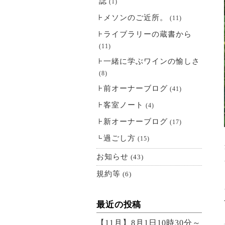
誌
(1)
メソンのご近所。
(11)
ライブラリーの蔵書から
(11)
一緒に学ぶワインの愉しさ
(8)
前オーナーブログ
(41)
客室ノート
(4)
新オーナーブログ
(17)
過ごし方
(15)
お知らせ
(43)
規約等
(6)
最近の投稿
【11月】8月1日10時30分～