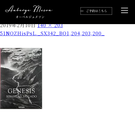
51NOZHisPsL._SX342_BO1,204,203,200_
2019年2月10日
140 × 203
51NOZHisPsL._SX342_BO1,204,203,200_