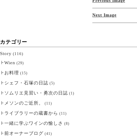
Previous Image
Next Image
カテゴリー
Story
(116)
Wien
(29)
お料理
(15)
シェフ・石塚の日誌
(5)
ソムリエ見習い・勇次の日誌
(1)
メソンのご近所。
(11)
ライブラリーの蔵書から
(11)
一緒に学ぶワインの愉しさ
(8)
前オーナーブログ
(41)