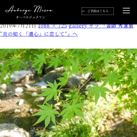
lrg_dsc00979.jpg
2019年7月21日
1088 × 725
gallery サラ 「書師 秀蓮展
”炎の如く「道心」に恋して”」へ