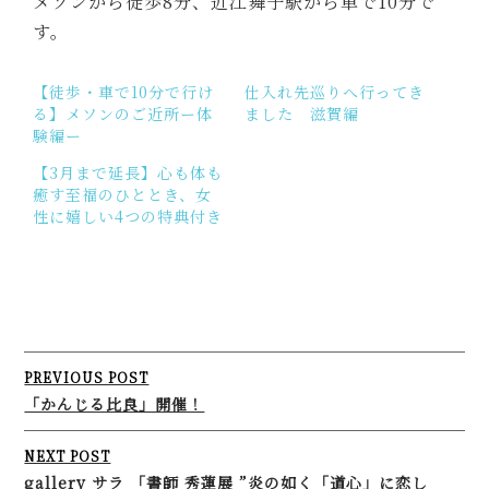
メソンから徒歩8分、近江舞子駅から車で10分で
す。
【徒歩・車で10分で行け
仕入れ先巡りへ行ってき
る】メソンのご近所ー体
ました 滋賀編
験編ー
【3月まで延長】心も体も
癒す至福のひととき、女
性に嬉しい4つの特典付き
Post
PREVIOUS POST
navigation
「かんじる比良」開催！
NEXT POST
gallery サラ 「書師 秀蓮展 ”炎の如く「道心」に恋し