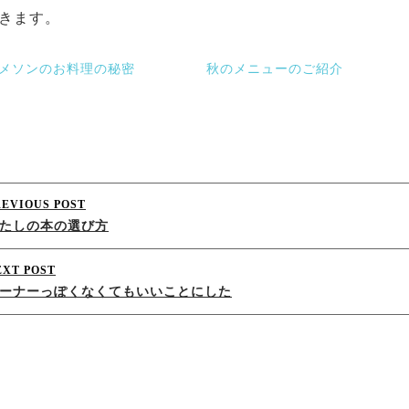
きます。
メソンのお料理の秘密
秋のメニューのご紹介
Post
REVIOUS POST
たしの本の選び方
navigation
EXT POST
ーナーっぽくなくてもいいことにした