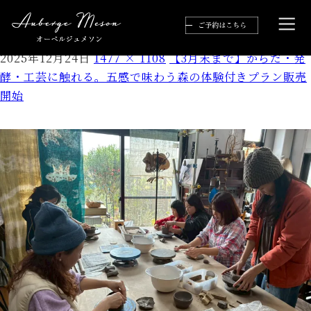
S__442425357
2025年12月24日
1477 × 1108
【3月末まで】からだ・発
酵・工芸に触れる。五感で味わう森の体験付きプラン販売
開始