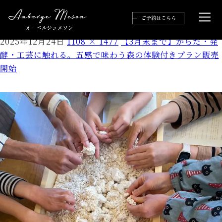
S__20676621_0
2025年12月24日
1108 × 1477
【3月末まで】からだ・発
酵・工芸に触れる。五感で味わう森の体験付きプラン販売
開始