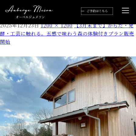
picture_pc_72be5e37819485054c8e54ada32f89
2025年12月23日
1200 × 1200
【3月末まで】からだ・発
酵・工芸に触れる。五感で味わう森の体験付きプラン販売
開始