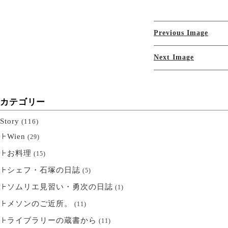
Previous Image
Next Image
カテゴリー
Story
(116)
Wien
(29)
お料理
(15)
シェフ・石塚の日誌
(5)
ソムリエ見習い・勇次の日誌
(1)
メソンのご近所。
(11)
ライブラリーの蔵書から
(11)