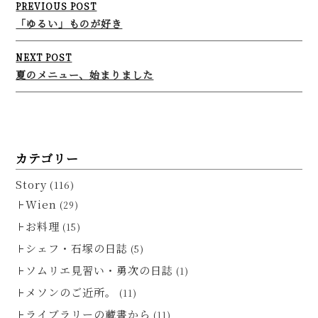
Post
PREVIOUS POST
navigation
「ゆるい」ものが好き
NEXT POST
夏のメニュー、始まりました
カテゴリー
Story
(116)
Wien
(29)
お料理
(15)
シェフ・石塚の日誌
(5)
ソムリエ見習い・勇次の日誌
(1)
メソンのご近所。
(11)
ライブラリーの蔵書から
(11)