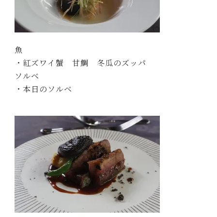
魚
・紅ズワイ蟹 甘鯛 冬瓜のズッパ
ソルベ
・本日のソルベ