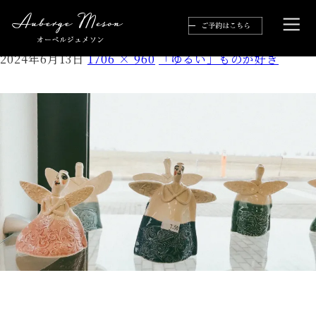
S__37175410
2024年6月13日
1706 × 960
「ゆるい」ものが好き