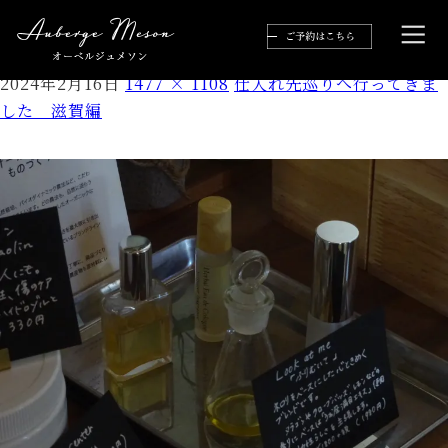
S__7479306
2024年2月16日
1477 × 1108
仕入れ先巡りへ行ってきま
した 滋賀編