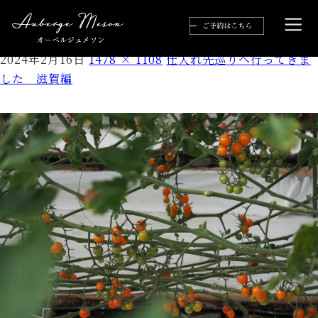
S__34865165
2024年2月16日
1478 × 1108
仕入れ先巡りへ行ってきま
した 滋賀編