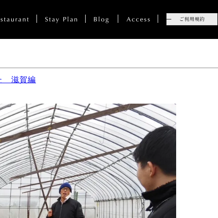
た 滋賀編