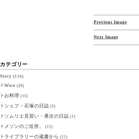
Previous Image
Next Image
カテゴリー
Story
(116)
Wien
(29)
お料理
(15)
シェフ・石塚の日誌
(5)
ソムリエ見習い・勇次の日誌
(1)
メソンのご近所。
(11)
ライブラリーの蔵書から
(11)