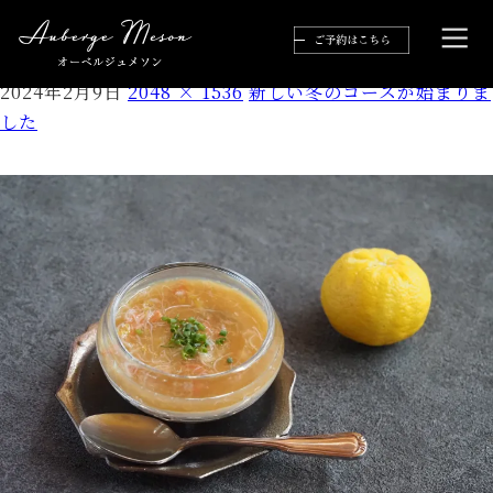
F1E69459-85DC-4FFD-95F9-35F16825185C
2024年2月9日
2048 × 1536
新しい冬のコースが始まりま
した