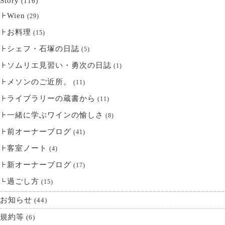
Story
(116)
Wien
(29)
お料理
(15)
シェフ・石塚の日誌
(5)
ソムリエ見習い・勇次の日誌
(1)
メソンのご近所。
(11)
ライブラリーの蔵書から
(11)
一緒に学ぶワインの愉しさ
(8)
前オーナーブログ
(41)
客室ノート
(4)
新オーナーブログ
(17)
過ごし方
(15)
お知らせ
(44)
規約等
(6)