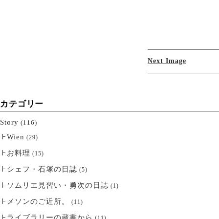
Next Image
カテゴリー
Story
(116)
Wien
(29)
お料理
(15)
シェフ・石塚の日誌
(5)
ソムリエ見習い・勇次の日誌
(1)
メソンのご近所。
(11)
ライブラリーの蔵書から
(11)