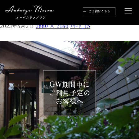
ｱﾔｰｯ_15
2023年5月2日
2880 × 2160
ｱﾔｰｯ_15