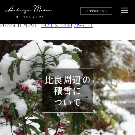
ｱﾔｰｯ_11
2022年10月29日
1920 × 1440
ｱﾔｰｯ_11