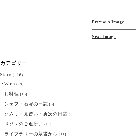
Previous Image
Next Image
カテゴリー
Story
(116)
Wien
(29)
お料理
(15)
シェフ・石塚の日誌
(5)
ソムリエ見習い・勇次の日誌
(1)
メソンのご近所。
(11)
ライブラリーの蔵書から
(11)