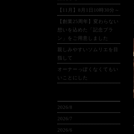
【11月】8月1日10時30分～
【創業25周年】変わらない
想いを込めた「記念プラ
ン」をご用意しました
親しみやすいソムリエを目
指して
オーナーっぽくなくてもい
いことにした
アーカイブ
2026/8
2026/7
2026/6