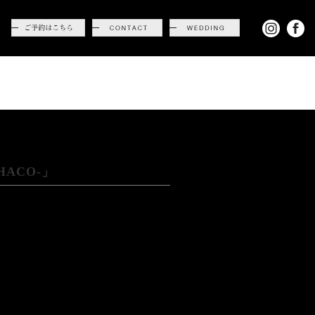
ACO-」