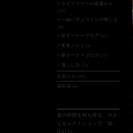
ライブラリーの蔵書から
(11)
一緒に学ぶワインの愉しさ
(8)
前オーナーブログ
(41)
客室ノート
(4)
新オーナーブログ
(17)
過ごし方
(15)
お知らせ
(44)
規約等
(6)
最近の投稿
森の時間を持ち帰る、小さ
なセレクトショップ「箱-
HACO-」