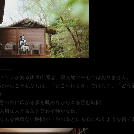
⸻
メソンがある比良山麓は、観光地の中心ではありません。
だからこそ私たちは、「どこへ行くか」ではなく、「
どう
た。
窓の外に広がる森を眺めながら本を読む時間。
大切な人と言葉を交わす静かな夜。
そんな何気ない時間が、旅のあとにも心に残るような宿で