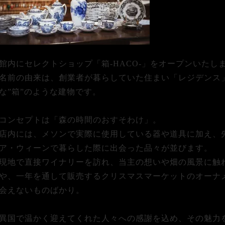
館内にセレクトショップ「箱-HACO-」をオープンいたし
名前の由来は、創業者が暮らしていた住まい「レジデンス
な”箱”のような建物です。
コンセプトは「森の時間のおすそわけ」。
店内には、メソンで実際に使用している器や道具に加え、
ア・ウィーンで暮らした際に出会った品々が並びます。
現地で直接ワイナリーを訪れ、当主の想いや畑の風景に触
や、一年を通して販売するクリスマスマーケットのオーナ
会えないものばかり。
異国で温かく迎えてくれた人々への感謝を込め、その魅力