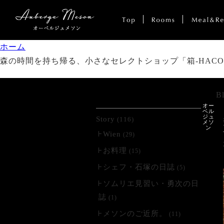
ホーム
森の時間を持ち帰る、小さなセレクトショップ「箱-HACO
B
カテゴリー
オー
ベル
ジュ
Story
(116)
メソ
ン
Wien
(29)
お料理
(15)
シェフ・石塚の日誌
(5)
ソムリエ見習い・勇次の日
誌
(1)
メソンのご近所。
(11)