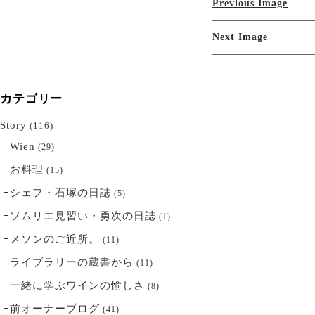
Previous Image
Next Image
カテゴリー
Story
(116)
Wien
(29)
お料理
(15)
シェフ・石塚の日誌
(5)
ソムリエ見習い・勇次の日誌
(1)
メソンのご近所。
(11)
ライブラリーの蔵書から
(11)
一緒に学ぶワインの愉しさ
(8)
前オーナーブログ
(41)