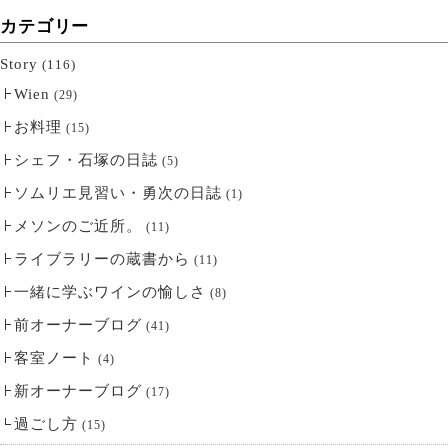
カテゴリー
Story
(116)
Wien
(29)
お料理
(15)
シェフ・石塚の日誌
(5)
ソムリエ見習い・勇次の日誌
(1)
メソンのご近所。
(11)
ライブラリーの蔵書から
(11)
一緒に学ぶワインの愉しさ
(8)
前オーナーブログ
(41)
客室ノート
(4)
新オーナーブログ
(17)
過ごし方
(15)