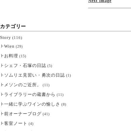
Next Image
カテゴリー
Story
(116)
Wien
(29)
お料理
(15)
シェフ・石塚の日誌
(5)
ソムリエ見習い・勇次の日誌
(1)
メソンのご近所。
(11)
ライブラリーの蔵書から
(11)
一緒に学ぶワインの愉しさ
(8)
前オーナーブログ
(41)
客室ノート
(4)