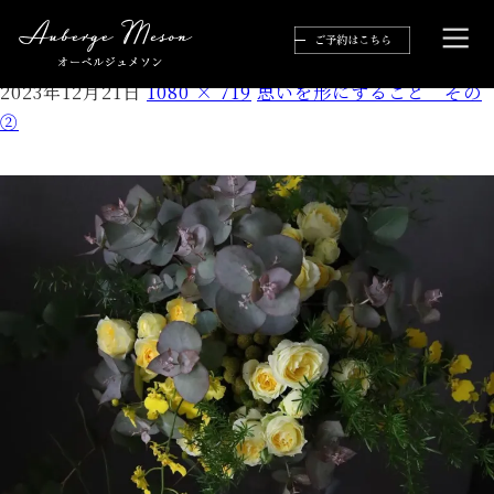
410269051_1594877867929247_17690998141695
2023年12月21日
1080 × 719
思いを形にすること その
②