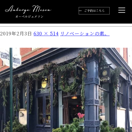
2ca9011b5bfbf442e0456c5df32b01b4-
e1522557966405
2019年2月3日
630 × 514
リノベーションの素。